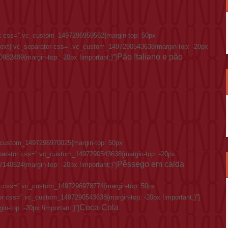
t css=”.vc_custom_1497296959562{margin-top: 50px
ext][vc_separator css=”.vc_custom_1497290543638{margin-top: -20px
Pão Italiano e pão
982489{margin-top: -20px !important;}”]
_custom_1497296970025{margin-top: 50px
parator css=”.vc_custom_1497290543638{margin-top: -20px
Pêssego em calda
140624{margin-top: -20px !important;}”]
t css=”.vc_custom_1497296978774{margin-top: 50px
or css=”.vc_custom_1497290543638{margin-top: -20px !important;}”]
Coca-Cola
-top: -20px !important;}”]