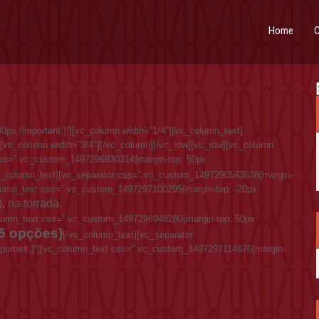
Home
C
px !important;}”][vc_column width=”1/4″][vc_column_text]
][vc_column width=”3/4″][/vc_column][/vc_row][vc_row][vc_column
css=”.vc_custom_1497296930314{margin-top: 50px
c_column_text][vc_separator css=”.vc_custom_1497290543638{margin-
column_text css=”.vc_custom_1497297100295{margin-top: -20px
, na torrada.
olumn_text css=”.vc_custom_1497296948280{margin-top: 50px
5 opções)
[/vc_column_text][vc_separator
portant;}”][vc_column_text css=”.vc_custom_1497297114676{margin-