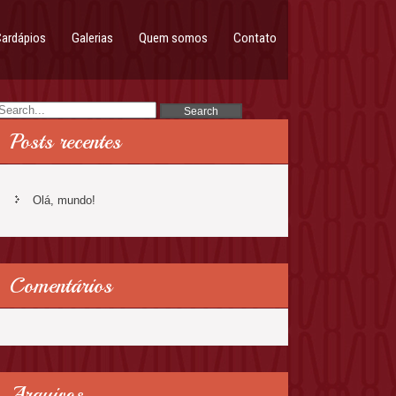
ardápios
Galerias
Quem somos
Contato
Posts recentes
Olá, mundo!
Comentários
Arquivos