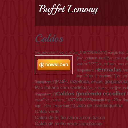
Buffet Lemony
Caldos
[vc_row css=”.vc_custom_1497291865377{margin-top: 30
[/vc_column_text][/vc_column
width=”1/2″][vc_column_text 
Entradas
!important;}”]
[/v
top: -20px !important;}”][vc_
Patês, (azeitona, ervas, gorgonzola)
!important;}”]
Pão italiano com sardela.
[/vc_column_text][vc_c
Caldos (podendo escolher 
!important;}”]
css=”.vc_custom_1497290543638{margin-top: -20px !im
Caldo de mandioquinha
top: -20px !important;}”]
Caldo verde
Caldo de feijão carioca com bacon
Caldo de milho verde com bacon