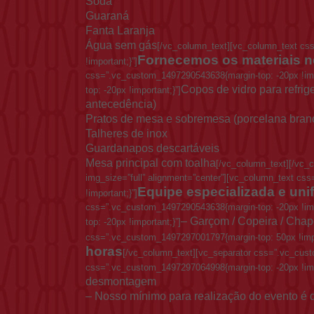
Soda
Guaraná
Fanta Laranja
Água sem gás
[/vc_column_text][vc_column_text cs
Fornecemos os materiais n
!important;}”]
css=”.vc_custom_1497290543638{margin-top: -20px !im
Copos de vidro para refrige
top: -20px !important;}”]
antecedência)
Pratos de mesa e sobremesa (porcelana bran
Talheres de inox
Guardanapos descartáveis
Mesa principal com toalha
[/vc_column_text][/vc_
img_size=”full” alignment=”center”][vc_column_text c
Equipe especializada e uni
!important;}”]
css=”.vc_custom_1497290543638{margin-top: -20px !im
– Garçom / Copeira / Chap
top: -20px !important;}”]
css=”.vc_custom_1497297001797{margin-top: 50px !impo
horas
[/vc_column_text][vc_separator css=”.vc_cust
css=”.vc_custom_1497297064998{margin-top: -20px !imp
desmontagem
– Nosso mínimo para realização do evento é 