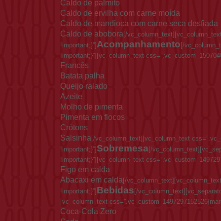
Caldo de palmito
Caldo de ervilha com carne moída
Caldo de mandioca com carne seca desfiada
Caldo de abobora
[/vc_column_text][vc_column_tex
Acompanhamento
!important;}”]
[/vc_column_t
!important;}”][vc_column_text css=”.vc_custom_1507040
Francês
Batata palha
Queijo ralado
Azeite
Molho de pimenta
Pimenta em flocos
Crótons
Salsinha
[/vc_column_text][vc_column_text css=”.vc
Sobremesa
!important;}”]
[/vc_column_text][vc_se
!important;}”][vc_column_text css=”.vc_custom_1497297
Figo em calda
Abacaxi em calda
[/vc_column_text][vc_column_tex
Bebidas
!important;}”]
[/vc_column_text][vc_separat
[vc_column_text css=”.vc_custom_1497297152526{margin
Coca-Cola Zero