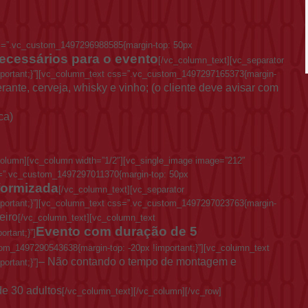
s=”.vc_custom_1497296988585{margin-top: 50px
ecessários para o evento
[/vc_column_text][vc_separator
portant;}”][vc_column_text css=”.vc_custom_1497297165373{margin-
rante, cerveja, whisky e vinho; (o cliente deve avisar com
ca)
column][vc_column width=”1/2″][vc_single_image image=”212″
ss=”.vc_custom_1497297011370{margin-top: 50px
formizada
[/vc_column_text][vc_separator
portant;}”][vc_column_text css=”.vc_custom_1497297023763{margin-
eiro
[/vc_column_text][vc_column_text
Evento com duração de 5
rtant;}”]
om_1497290543638{margin-top: -20px !important;}”][vc_column_text
– Não contando o tempo de montagem e
ortant;}”]
de 30 adultos
[/vc_column_text][/vc_column][/vc_row]