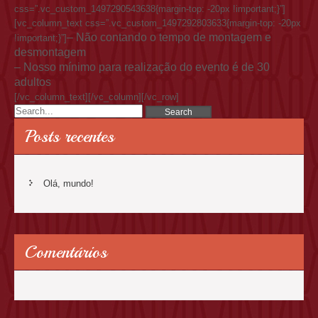
css=”.vc_custom_1497290543638{margin-top: -20px !important;}”]
[vc_column_text css=”.vc_custom_1497292803633{margin-top: -20px
– Não contando o tempo de montagem e
!important;}”]
desmontagem
– Nosso mínimo para realização do evento é de 30
adultos
[/vc_column_text][/vc_column][/vc_row]
Posts recentes
Olá, mundo!
Comentários