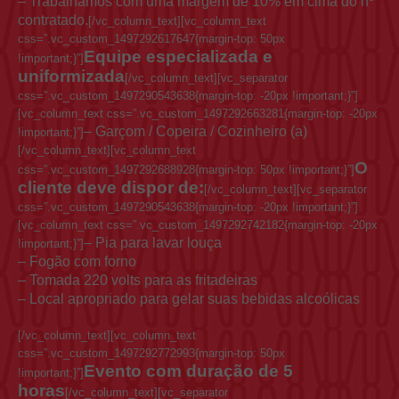
– Trabalhamos com uma margem de 10% em cima do nº
contratado.
[/vc_column_text][vc_column_text
css=”.vc_custom_1497292617647{margin-top: 50px
Equipe especializada e
!important;}”]
uniformizada
[/vc_column_text][vc_separator
css=”.vc_custom_1497290543638{margin-top: -20px !important;}”]
[vc_column_text css=”.vc_custom_1497292663281{margin-top: -20px
– Garçom / Copeira / Cozinheiro (a)
!important;}”]
[/vc_column_text][vc_column_text
O
css=”.vc_custom_1497292688928{margin-top: 50px !important;}”]
cliente deve dispor de:
[/vc_column_text][vc_separator
css=”.vc_custom_1497290543638{margin-top: -20px !important;}”]
[vc_column_text css=”.vc_custom_1497292742182{margin-top: -20px
– Pia para lavar louça
!important;}”]
– Fogão com forno
– Tomada 220 volts para as fritadeiras
– Local apropriado para gelar suas bebidas alcoólicas
[/vc_column_text][vc_column_text
css=”.vc_custom_1497292772993{margin-top: 50px
Evento com duração de 5
!important;}”]
horas
[/vc_column_text][vc_separator