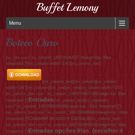
Buffet Lemony
Menu
Boteco Ouro
[vc_row css=”.vc_custom_1497291865377{margin-top: 30px
!important;}”][vc_column width=”1/4″][vc_column_text]
[/vc_column_text][/vc_column][vc_column
width=”3/4″][/vc_column][/vc_row][vc_row][vc_column width=”1/2″]
[vc_column_text css=”.vc_custom_1497291953138{margin-top: 50px
Entradas
!important;}”]
[/vc_column_text][vc_separator
css=”.vc_custom_1497290543638{margin-top: -20px !important;}”]
[vc_column_text css=”.vc_custom_1497291935942{margin-top: -20px
Coquetel de coco e cachaça
!important;}”]
[/vc_column_text]
[vc_column_text css=”.vc_custom_1497291960542{margin-top: 50px
Entradas opções frias. (escolher 4
!important;}”]