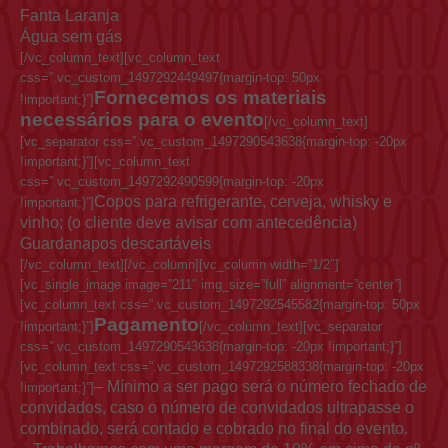
Fanta Laranja
Água sem gás
[/vc_column_text][vc_column_text
css=”.vc_custom_1497292449497{margin-top: 50px
Fornecemos os materiais
!important;}”]
necessários para o evento
[/vc_column_text]
[vc_separator css=”.vc_custom_1497290543638{margin-top: -20px
!important;}”][vc_column_text
css=”.vc_custom_1497292490599{margin-top: -20px
Copos para refrigerante, cerveja, whisky e
!important;}”]
vinho; (o cliente deve avisar com antecedência)
Guardanapos descartáveis
[/vc_column_text][/vc_column][vc_column width=”1/2″]
[vc_single_image image=”211″ img_size=”full” alignment=”center”]
[vc_column_text css=”.vc_custom_1497292545582{margin-top: 50px
Pagamento
!important;}”]
[/vc_column_text][vc_separator
css=”.vc_custom_1497290543638{margin-top: -20px !important;}”]
[vc_column_text css=”.vc_custom_1497292588338{margin-top: -20px
– Mínimo a ser pago será o número fechado de
!important;}”]
convidados, caso o número de convidados ultrapasse o
combinado, será contado e cobrado no final do evento.