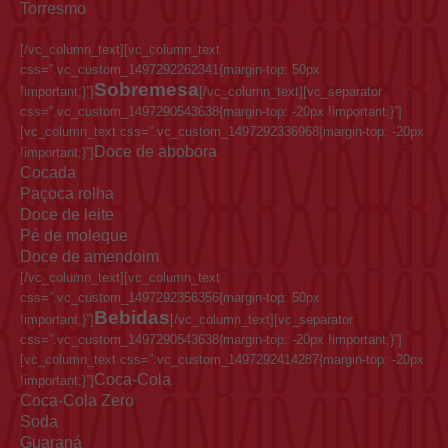
Torresmo
[/vc_column_text][vc_column_text
css=”.vc_custom_1497292262341{margin-top: 50px
Sobremesa
!important;}”]
[/vc_column_text][vc_separator
css=”.vc_custom_1497290543638{margin-top: -20px !important;}”]
[vc_column_text css=”.vc_custom_1497292336968{margin-top: -20px
Doce de abobora
!important;}”]
Cocada
Paçoca rolha
Doce de leite
Pé de moleque
Doce de amendoim
[/vc_column_text][vc_column_text
css=”.vc_custom_1497292356356{margin-top: 50px
Bebidas
!important;}”]
[/vc_column_text][vc_separator
css=”.vc_custom_1497290543638{margin-top: -20px !important;}”]
[vc_column_text css=”.vc_custom_1497292414287{margin-top: -20px
Coca-Cola
!important;}”]
Coca-Cola Zero
Soda
Guaraná