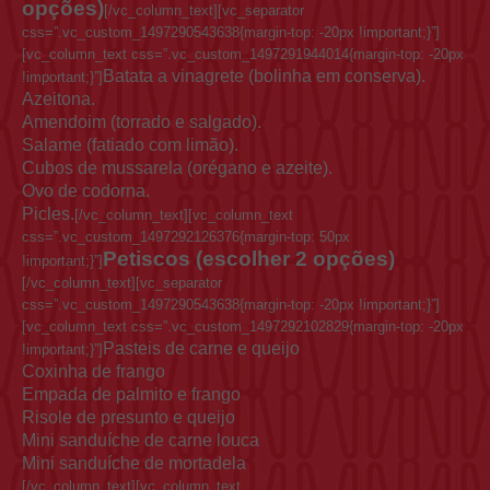
opções)
[/vc_column_text][vc_separator
css=”.vc_custom_1497290543638{margin-top: -20px !important;}”]
[vc_column_text css=”.vc_custom_1497291944014{margin-top: -20px
Batata a vinagrete (bolinha em conserva).
!important;}”]
Azeitona.
Amendoim (torrado e salgado).
Salame (fatiado com limão).
Cubos de mussarela (orégano e azeite).
Ovo de codorna.
Picles.
[/vc_column_text][vc_column_text
css=”.vc_custom_1497292126376{margin-top: 50px
Petiscos (escolher 2 opções)
!important;}”]
[/vc_column_text][vc_separator
css=”.vc_custom_1497290543638{margin-top: -20px !important;}”]
[vc_column_text css=”.vc_custom_1497292102829{margin-top: -20px
Pasteis de carne e queijo
!important;}”]
Coxinha de frango
Empada de palmito e frango
Risole de presunto e queijo
Mini sanduíche de carne louca
Mini sanduíche de mortadela
[/vc_column_text][vc_column_text