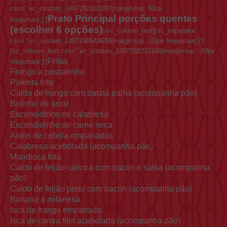
css=”.vc_custom_1497292161097{margin-top: 50px
Prato Principal porções quentes
!important;}”]
(escolher 6 opções)
[/vc_column_text][vc_separator
css=”.vc_custom_1497290543638{margin-top: -20px !important;}”]
[vc_column_text css=”.vc_custom_1497292223160{margin-top: -20px
Fritas
!important;}”]
Frango a passarinho
Polenta frita
Caldo de frango com batata palha (acompanha pão)
Bolinho de arroz
Escondidinho de calabresa
Escondidinho de carne seca
Anéis de cebola empanados
Calabresa acebolada (acompanha pão)
Mandioca frita
Caldo de feijão carioca com bacon e salsa (acompanha
pão)
Caldo de feijão preto com bacon (acompanha pão)
Banana a milanesa
Isca de frango empanada
Isca de contra filet acebolada (acompanha pão)